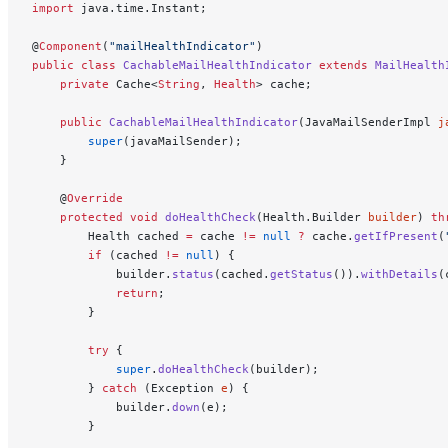
import
 java.time.Instant;
@
Component
(
"mailHealthIndicator"
)
public
 class
 CachableMailHealthIndicator
 extends
 MailHealth
    private
 Cache<
String
, 
Health
> cache;
    public
 CachableMailHealthIndicator
(JavaMailSenderImpl 
j
        super
(javaMailSender);
    }
    @
Override
    protected
 void
 doHealthCheck
(Health.Builder 
builder
) 
th
        Health cached 
=
 cache 
!=
 null
 ?
 cache.
getIfPresent
(
        if
 (cached 
!=
 null
) {
            builder.
status
(cached.
getStatus
()).
withDetails
(
            return
;
        }
        try
 {
            super
.
doHealthCheck
(builder);
        } 
catch
 (Exception 
e
) {
            builder.
down
(e);
        }