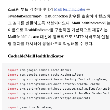
스프링 부트 액추에이터의
MailHealthIndicator
는
JavaMailSenderImpl의 testConnection 함수를 호출하여 헬스 
크 결과를 반환하도록 작성되어있다. MailHealthIndicator라
이름으로 HealthIIndicator를 구현하면 기본적으로 제공하는
MailHealthIndicator 대신에 등록되므로 SMTP 서버로의 연결
행 결과를 캐시하여 응답하도록 작성해볼 수 있다.
CachableMailHealthIndicator
import
 com.google.common.cache.Cache;
import
 com.google.common.cache.CacheBuilder;
import
 org.springframework.beans.factory.InitializingBean;
import
 org.springframework.boot.actuate.health.Health;
import
 org.springframework.boot.actuate.mail.MailHealthIndi
import
 org.springframework.mail.javamail.JavaMailSenderImpl
import
 org.springframework.stereotype.Component;
import
 java.time.Duration;