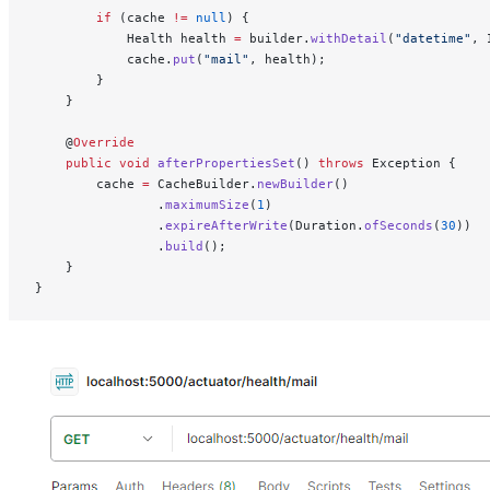
        if
 (cache 
!=
 null
) {
            Health health 
=
 builder.
withDetail
(
"datetime"
, 
            cache.
put
(
"mail"
, health);
        }
    }
    @
Override
    public
 void
 afterPropertiesSet
() 
throws
 Exception {
        cache 
=
 CacheBuilder.
newBuilder
()
                .
maximumSize
(
1
)
                .
expireAfterWrite
(Duration.
ofSeconds
(
30
))
                .
build
();
    }
}