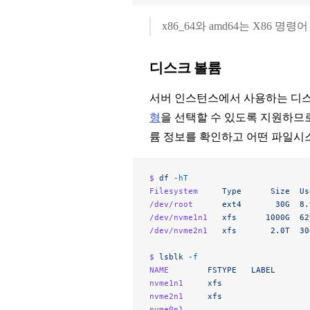
x86_64와 amd64는 X86 명
디스크 볼륨
서버 인스턴스에서 사용하는 디스
형
을 선택할 수 있도록 지원하므
륨 정보를 확인하고 어떤 파일시
$ 
df
 -hT
Filesystem
     Type
      Size
  Us
/dev/root
      ext4
       30G
  8.
/dev/nvme1n1
   xfs
      1000G
  62
/dev/nvme2n1
   xfs
       2.0T
  30
$ 
lsblk
 -f
NAME
        FSTYPE
   LABEL
       
nvme1n1
     xfs
                  
nvme2n1
     xfs
                  
nvme0n1