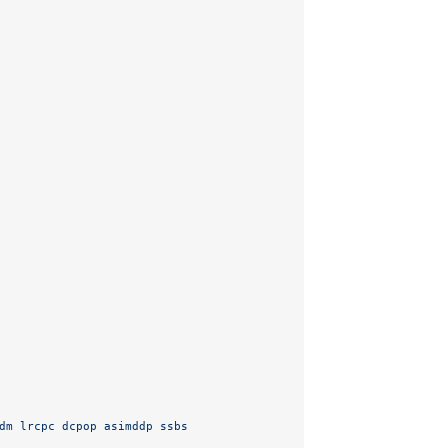
dm
 lrcpc
 dcpop
 asimddp
 ssbs