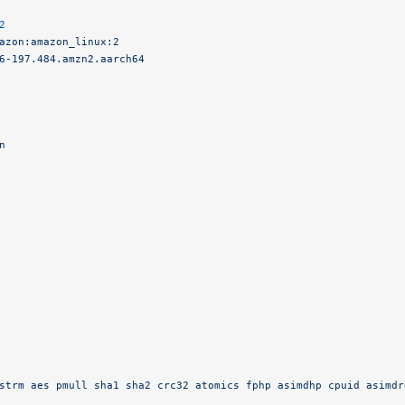
2
azon:amazon_linux:2
6-197.484.amzn2.aarch64
n
strm
 aes
 pmull
 sha1
 sha2
 crc32
 atomics
 fphp
 asimdhp
 cpuid
 asimdr