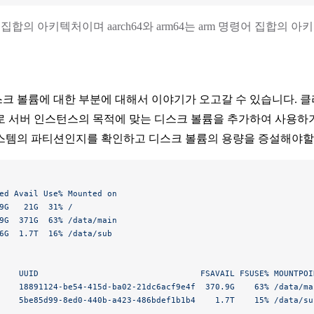
령어 집합의 아키텍처이며 aarch64와 arm64는 arm 명령어 집합의 
크 볼륨에 대한 부분에 대해서 이야기가 오고갈 수 있습니다. 
로 서버 인스턴스의 목적에 맞는 디스크 볼륨을 추가하여 사용하기
스템의 파티션인지를 확인하고 디스크 볼륨의 용량을 증설해야할 
ed
 Avail
 Use%
 Mounted
 on
9G
   21G
  31%
 /
9G
  371G
  63%
 /data/main
6G
  1.7T
  16%
 /data/sub
    UUID
                                 FSAVAIL
 FSUSE%
 MOUNTPOI
    18891124-be54-415d-ba02-21dc6acf9e4f
  370.9G
    63%
 /data/ma
    5be85d99-8ed0-440b-a423-486bdef1b1b4
    1.7T
    15%
 /data/su