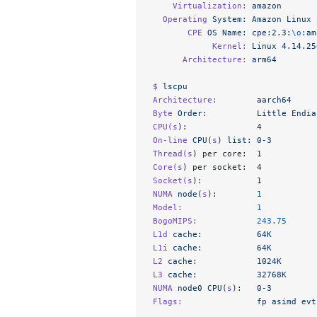
    Virtualization:
 amazon
  Operating
 System:
 Amazon
 Linux
 
       CPE
 OS
 Name:
 cpe:2.3:
\o
:am
            Kernel:
 Linux
 4.14.25
      Architecture:
 arm64
$ 
lscpu
Architecture:
        aarch64
Byte
 Order:
          Little
 Endia
CPU(s
):              4
On-line
 CPU
(
s
) 
list:
 0-3
Thread(s
) per core:  1
Core(s
) per socket:  4
Socket(s
):           1
NUMA
 node
(
s
)
:
        1
Model:
               1
BogoMIPS:
            243.75
L1d
 cache:
           64K
L1i
 cache:
           64K
L2
 cache:
            1024K
L3
 cache:
            32768K
NUMA
 node0
 CPU
(
s
)
:
   0-3
Flags:
               fp
 asimd
 evt