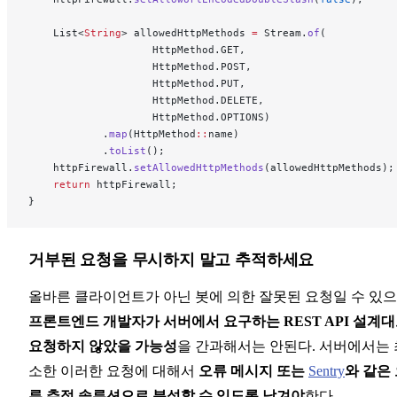
    List<
String
> allowedHttpMethods 
=
 Stream.
of
(
                    HttpMethod.GET,
                    HttpMethod.POST,
                    HttpMethod.PUT,
                    HttpMethod.DELETE,
                    HttpMethod.OPTIONS)
            .
map
(HttpMethod
::
name)
            .
toList
();
    httpFirewall.
setAllowedHttpMethods
(allowedHttpMethods);
    return
 httpFirewall;
}
거부된 요청을 무시하지 말고 추적하세요
올바른 클라이언트가 아닌 봇에 의한 잘못된 요청일 수 있
프론트엔드 개발자가 서버에서 요구하는 REST API 설계
요청하지 않았을 가능성
을 간과해서는 안된다. 서버에서는 
소한 이러한 요청에 대해서
오류 메시지 또는
Sentry
와 같은
류 추적 솔루션으로 분석할 수 있도록 남겨야
한다.