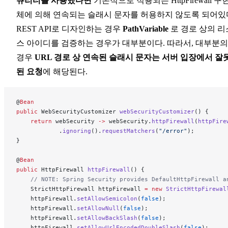
큐리티를 사용했다면
기본적으로 적용되는 HttpFirewall 구
체에 의해 연속되는 슬래시 문자를 허용하지 않도록 되어있
REST API로 디자인하는 경우
PathVariable
로 경로 상의 리
스 아이디를 검증하는 경우가 대부분이다. 따라서, 대부분의
경우
URL 경로 상 연속된 슬래시 문자는 서버 입장에서 잘
된 요청
에 해당된다.
@
Bean
public
 WebSecurityCustomizer 
webSecurityCustomizer
() {
    return
 webSecurity 
->
 webSecurity.
httpFirewall
(
httpFire
            .
ignoring
().
requestMatchers
(
"/error"
);
}
@
Bean
public
 HttpFirewall 
httpFirewall
() {
    // NOTE: Spring Security provides DefaultHttpFirewall a
    StrictHttpFirewall httpFirewall 
=
 new
 StrictHttpFirewal
    httpFirewall.
setAllowSemicolon
(
false
);
    httpFirewall.
setAllowNull
(
false
);
    httpFirewall.
setAllowBackSlash
(
false
);
    httpFirewall.
setAllowUrlEncodedDoubleSlash
(
false
);