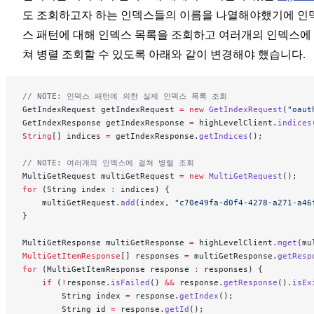
도 조회하고자 하는 인덱스들의 이름을 나열해야했기에 인
스 패턴에 대해 인덱스 목록을 조회하고 여러개의 인덱스에
쳐 병렬 조회할 수 있도록 아래와 같이 변경해야 했습니다.
// NOTE: 인덱스 패턴에 의한 실제 인덱스 목록 조회
GetIndexRequest getIndexRequest 
=
 new
 GetIndexRequest
(
"oaut
GetIndexResponse getIndexResponse 
=
 highLevelClient.
indices
String
[] indices 
=
 getIndexResponse.
getIndices
();
// NOTE: 여러개의 인덱스에 걸쳐 병렬 조회
MultiGetRequest multiGetRequest 
=
 new
 MultiGetRequest
();
for
 (String index 
:
 indices) {
    multiGetRequest.
add
(index, 
"c70e49fa-d0f4-4278-a271-a46
}
MultiGetResponse multiGetResponse 
=
 highLevelClient.
mget
(mu
MultiGetItemResponse
[] responses 
=
 multiGetResponse.
getResp
for
 (MultiGetItemResponse response 
:
 responses) {
    if
 (
!
response.
isFailed
() 
&&
 response.
getResponse
().
isEx
        String index 
=
 response.
getIndex
();
        String id 
=
 response.
getId
();