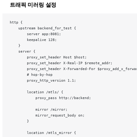
트래픽 미러링 설정
http {
    upstream backend_for_test {
        server app:8081;
        keepalive 128;
    }
    server {
        proxy_set_header Host $host;
        proxy_set_header X-Real-IP $remote_addr;
        proxy_set_header X-Forwarded-For $proxy_add_x_forwa
        # hop-by-hop
        proxy_http_version 1.1;
        location /mtls/ {
            proxy_pass http://backend;
            mirror /mirror;
            mirror_request_body on;
        }
        location /mtls_mirror {