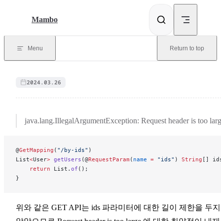
Skip to content
Mambo
Menu
Return to top
2024.03.26
java.lang.IllegalArgumentException: Request header is too lar
@
GetMapping
(
"/by-ids"
)
List
<
User
>
 getUsers
(@
RequestParam
(
name
 =
 "ids"
) 
String
[] id
    return
 List.
of
();
}
위와 같은 GET API는 ids 파라미터에 대한 길이 제한을 두지