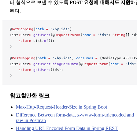
터 형식으로 보낼 수 있도록
POST 요청에 대해서도 지원
하
된다.
@
GetMapping
(
path
 =
 "/by-ids"
)
List
<
User
>
 getUsers
(@
RequestParam
(
name
 =
 "ids"
) 
String
[] id
    return
 List.
of
();
}
@
PostMapping
(
path
 =
 "/by-ids"
, 
consumes
 =
 {MediaType.APPLIC
List
<
User
>
 getUsersUsingFormData
(@
RequestParam
(
name
 =
 "ids"
    return
 getUsers
(ids);
}
참고할만한 링크
Max-Http-Request-Header-Size in Spring Boot
Difference Between form-data, x-www-form-urlencoded and
raw in Postman
Handling URL Encoded Form Data in Spring REST