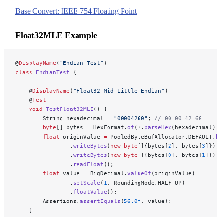
Base Convert: IEEE 754 Floating Point
Float32MLE Example
@
DisplayName
(
"Endian Test"
)
class
 EndianTest
 {
    @
DisplayName
(
"Float32 Mid Little Endian"
)
    @
Test
    void
 TestFloat32MLE
() {
        String hexadecimal 
=
 "00004260"
; 
// 00 00 42 60
        byte
[] bytes 
=
 HexFormat.
of
().
parseHex
(hexadecimal)
        float
 originValue 
=
 PooledByteBufAllocator.DEFAULT.
                .
writeBytes
(
new
 byte
[]{bytes[
2
], bytes[
3
]})
                .
writeBytes
(
new
 byte
[]{bytes[
0
], bytes[
1
]})
                .
readFloat
();
        float
 value 
=
 BigDecimal.
valueOf
(originValue)
                .
setScale
(
1
, RoundingMode.HALF_UP)
                .
floatValue
();
        Assertions.
assertEquals
(
56.0f
, value);
    }