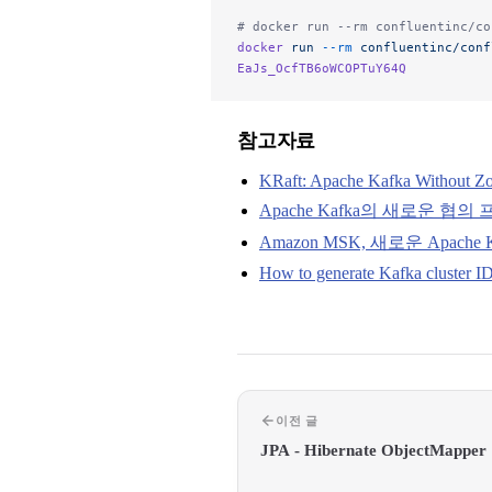
# docker run --rm confluentinc/co
docker
 run
 --rm
 confluentinc/conf
EaJs_OcfTB6oWCOPTuY64Q
참고자료
KRaft: Apache Kafka Without Z
Apache Kafka의 새로운 협의
Amazon MSK, 새로운 Apach
How to generate Kafka cluster I
이전 글
JPA - Hibernate ObjectMapper