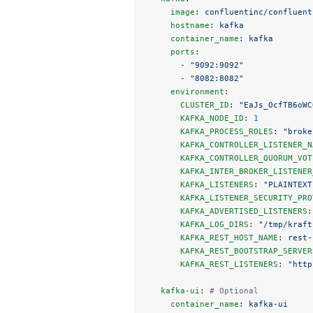
    image
: 
confluentinc/confluent
    hostname
: 
kafka
    container_name
: 
kafka
    ports
:
      - 
"9092:9092"
      - 
"8082:8082"
    environment
:
      CLUSTER_ID
: 
"EaJs_OcfTB6oWC
      KAFKA_NODE_ID
: 
1
      KAFKA_PROCESS_ROLES
: 
"broke
      KAFKA_CONTROLLER_LISTENER_N
      KAFKA_CONTROLLER_QUORUM_VOT
      KAFKA_INTER_BROKER_LISTENER
      KAFKA_LISTENERS
: 
"PLAINTEXT
      KAFKA_LISTENER_SECURITY_PRO
      KAFKA_ADVERTISED_LISTENERS
:
      KAFKA_LOG_DIRS
: 
"/tmp/kraft
      KAFKA_REST_HOST_NAME
: 
rest-
      KAFKA_REST_BOOTSTRAP_SERVER
      KAFKA_REST_LISTENERS
: 
"http
  kafka-ui
: 
# Optional
    container_name
: 
kafka-ui