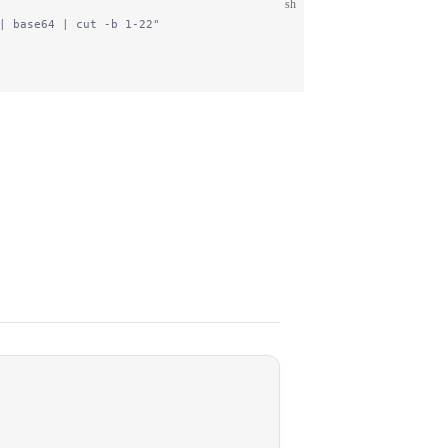
sh
| base64 | cut -b 1-22"