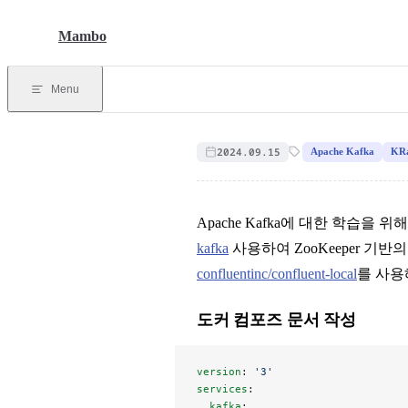
Skip to content
Mambo
Menu
2024.09.15
Apache Kafka
KRa
Apache Kafka에 대한 학습
kafka
사용하여 ZooKeeper 
confluentinc/confluent-local
를 사용해
도커 컴포즈 문서 작성
version
: 
'3'
services
:
  kafka
: