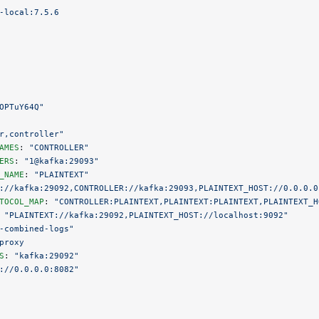
-local:7.5.6
OPTuY64Q"
r,controller"
AMES
: 
"CONTROLLER"
ERS
: 
"1@kafka:29093"
_NAME
: 
"PLAINTEXT"
://kafka:29092,CONTROLLER://kafka:29093,PLAINTEXT_HOST://0.0.0.0
TOCOL_MAP
: 
"CONTROLLER:PLAINTEXT,PLAINTEXT:PLAINTEXT,PLAINTEXT_H
 
"PLAINTEXT://kafka:29092,PLAINTEXT_HOST://localhost:9092"
-combined-logs"
proxy
S
: 
"kafka:29092"
://0.0.0.0:8082"