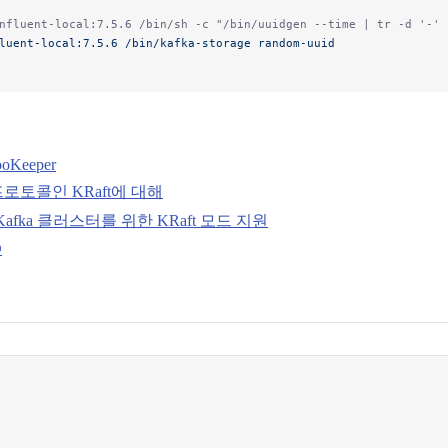
nfluent-local:7.5.6 /bin/sh -c "/bin/uuidgen --time | tr -d '-' 
luent-local:7.5.6
 /bin/kafka-storage
 random-uuid
ooKeeper
 프로토콜인 KRaft에 대해
e Kafka 클러스터를 위한 KRaft 모드 지원
D