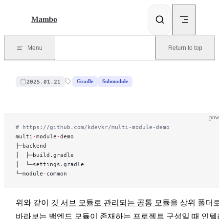
Skip to content
Mambo
Menu
Return to top
2025.01.21
Gradle
Submodule
pow
# https://github.com/kdevkr/multi-module-demo
multi
-
module
-
demo
├─backend
│  ├─build.gradle
│  └─settings.gradle
└─module
-
common
위와 같이
깃 서브 모듈로 관리되는 공통 모듈
을 상위 폴더
바라보는 백엔드 모듈이 존재하는 프로젝트 구성일 때 인텔