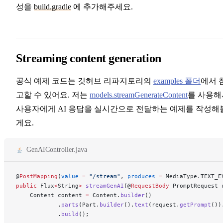
성을
build.gradle
에 추가해주세요.
Streaming content generation
공식 예제 코드는 깃허브 리파지토리의
examples 폴더
에서 
고할 수 있어요. 저는
models.streamGenerateContent
를 사용해
사용자에게 AI 응답을 실시간으로 전달하는 예제를 작성해
게요.
GenAIController.java
@
PostMapping
(
value
 =
 "/stream"
, 
produces
 =
 MediaType.TEXT_E
public
 Flux
<
String
>
 streamGenAI
(@
RequestBody
 PromptRequest 
    Content content 
=
 Content.
builder
()
            .
parts
(Part.
builder
().
text
(request.
getPrompt
())
            .
build
();