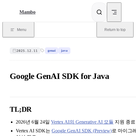
Skip to content
Mambo
Menu
Return to top
2025.12.11
genai
java
Google GenAI SDK for Java
TL;DR
2026년 6월 24일
Vertex AI의 Generative AI 모듈
지원 종료
Vertex AI SDK는
Google GenAI SDK (Preview)
로 마이그