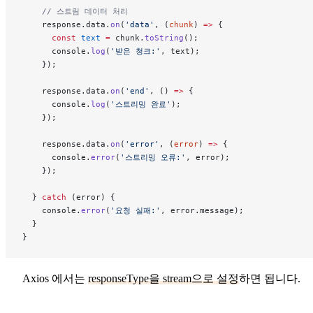
    // 스트림 데이터 처리
    response.data.
on
(
'data'
, (
chunk
) 
=>
 {
      const
 text
 =
 chunk.
toString
();
      console.
log
(
'받은 청크:'
, text);
    });
    response.data.
on
(
'end'
, () 
=>
 {
      console.
log
(
'스트리밍 완료'
);
    });
    response.data.
on
(
'error'
, (
error
) 
=>
 {
      console.
error
(
'스트리밍 오류:'
, error);
    });
  } 
catch
 (error) {
    console.
error
(
'요청 실패:'
, error.message);
  }
}
Axios 에서는
responseType을 stream으로 설정
하면 됩니다.