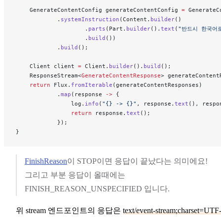
    GenerateContentConfig generateContentConfig 
=
 GenerateC
            .
systemInstruction
(Content.
builder
()
                    .
parts
(Part.
builder
().
text
(
"반드시 한국어
                    .
build
())
            .
build
();
    Client client 
=
 Client.
builder
().
build
();
    ResponseStream<
GenerateContentResponse
> generateContent
    return
 Flux.
fromIterable
(generateContentResponses)
            .
map
(response 
->
 {
                log.
info
(
"{} -> {}"
, response.
text
(), respo
                return
 response.
text
();
            });
}
FinishReason
이 STOP이면 응답이 끝났다는 의미에요!
그리고 부분 응답이 올때에는
FINISH_REASON_UNSPECIFIED 입니다.
위 stream 엔드포인트의 응답은
text/event-stream;charset=UTF