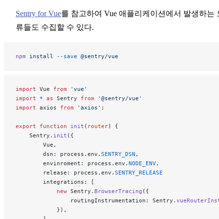
Sentry for Vue
를 참고하여 Vue 애플리케이션에서 발생하는 
류들도 수집할 수 있다.
npm
 install
 --save
 @sentry/vue
import
 Vue 
from
 'vue'
import
 *
 as
 Sentry 
from
 '@sentry/vue'
import
 axios 
from
 'axios'
;
export
 function
 init
(
router
) {
    Sentry.
init
({
        Vue,
        dsn: process.env.
SENTRY_DSN
,
        envinroment: process.env.
NODE_ENV
,
        release: process.env.
SENTRY_RELEASE
        integrations: [
            new
 Sentry.
BrowserTracing
({
                routingInstrumentation: Sentry.
vueRouterIns
            }),
        ],