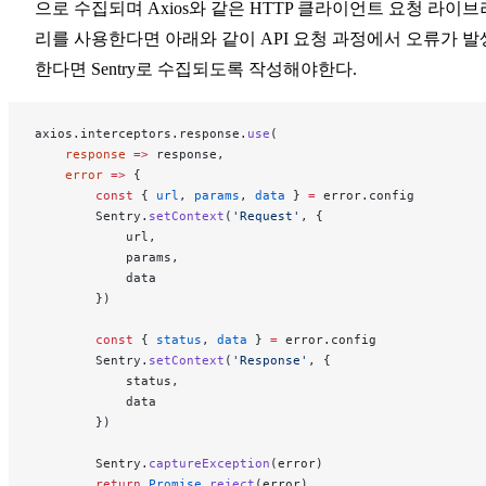
으로 수집되며 Axios와 같은 HTTP 클라이언트 요청 라이브
리를 사용한다면 아래와 같이 API 요청 과정에서 오류가 발
한다면 Sentry로 수집되도록 작성해야한다.
axios.interceptors.response.
use
(
    response
 =>
 response,
    error
 =>
 {
        const
 { 
url
, 
params
, 
data
 } 
=
 error.config
        Sentry.
setContext
(
'Request'
, {
            url,
            params,
            data
        })
        const
 { 
status
, 
data
 } 
=
 error.config
        Sentry.
setContext
(
'Response'
, {
            status,
            data
        })
        Sentry.
captureException
(error)
        return
 Promise
.
reject
(error)