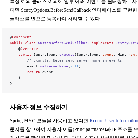
특정 예외 클래스 이외에 일부 에러 이벤트를 필터링하고자
다면 SentryOptions.BeforeSendCallback 인터페이스를 구현한
클래스를 빈으로 등록하여 처리할 수 있다.
@
Component
public
 class
 CustomBeforeSendCallback
 implements
 SentryOpti
    @
Override
    public
 SentryEvent 
execute
(SentryEvent 
event
, Hint 
hint
        // Example: Never send server name in events
        event.
setServerName
(
null
);
        return
 event;
    }
}
사용자 정보 수집하기
Spring MVC 모듈을 사용하고 있다면
Record User Informatio
문서를 참고하여 사용자 이름(Principal#name)과 IP 주소를 
집하도록 활성화 할 수 있다. 만약, 스프링 시큐리티를 사용