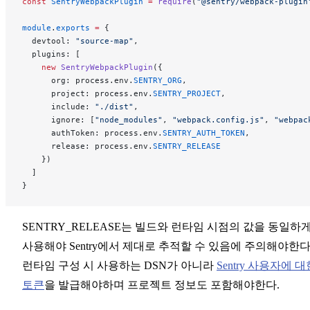
const
 SentryWebpackPlugin
 =
 require
(
"@sentry/webpack-plugin
module
.
exports
 =
 {
  devtool: 
"source-map"
,
  plugins: [
    new
 SentryWebpackPlugin
({
      org: process.env.
SENTRY_ORG
,
      project: process.env.
SENTRY_PROJECT
,
      include: 
"./dist"
,
      ignore: [
"node_modules"
, 
"webpack.config.js"
, 
"webpac
      authToken: process.env.
SENTRY_AUTH_TOKEN
,
      release: process.env.
SENTRY_RELEASE
    })
  ]
}
SENTRY_RELEASE는 빌드와 런타임 시점의 값을 동일하
사용해야 Sentry에서 제대로 추적할 수 있음에 주의해야한다
런타임 구성 시 사용하는 DSN가 아니라
Sentry 사용자에 대
토큰
을 발급해야하며 프로젝트 정보도 포함해야한다.