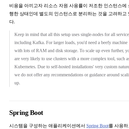
비용을 아끼고자 리소스 자원 사용률이 저조한 인스턴스에 
행한 상태인데 별도의 인스턴스로 분리하는 것을 고려하고 
다.
Keep in mind that all this setup uses single-nodes for all service
including Kafka. For larger loads, you'd need a beefy machine
with lots of RAM and disk storage. To scale up even further, y
are very likely to use clusters with a more complex tool, such a
Kubernetes. Due to self-hosted installations' very custom nature
we do not offer any recommendations or guidance around scal
up.
Spring Boot
시스템을 구성하는 애플리케이션에서
Spring Boot
를 사용하